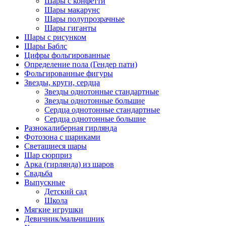
Шары с конфетти
Шары макарунс
Шары полупрозрачные
Шары гиганты
Шары с рисунком
Шары Баблс
Цифры фольгированные
Определение пола (Гендер пати)
Фольгированные фигуры
Звезды, круги, сердца
Звезды однотонные стандартные
Звезды однотонные большие
Сердца однотонные стандартные
Сердца однотонные большие
Разнокалиберная гирлянда
Фотозона с шариками
Светащиеся шары
Шар сюрприз
Арка (гирлянда) из шаров
Свадьба
Выпускные
Детский сад
Школа
Мягкие игрушки
Девичник/мальчишник