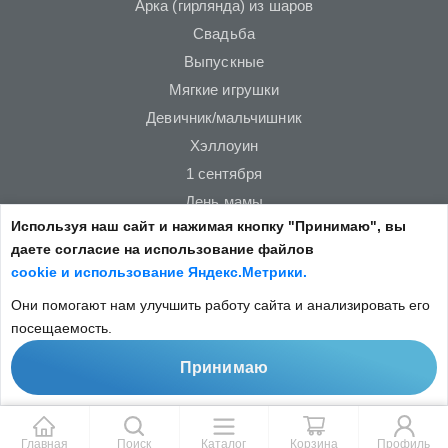
Арка (гирлянда) из шаров
Свадьба
Выпускные
Мягкие игрушки
Девичник/мальчишник
Хэллоуин
1 сентября
День мамы
Используя наш сайт и нажимая кнопку "Принимаю", вы
Новый год
даете согласие на использование файлов
23 февраля
cookie и использование Яндекс.Метрики.
14 февраля
Они помогают нам улучшить работу сайта и анализировать его
8 марта
посещаемость.
Принимаю
Copyright © 2022
Не является публичной офертой.
Главная
Поиск
Каталог
Корзина
Профиль