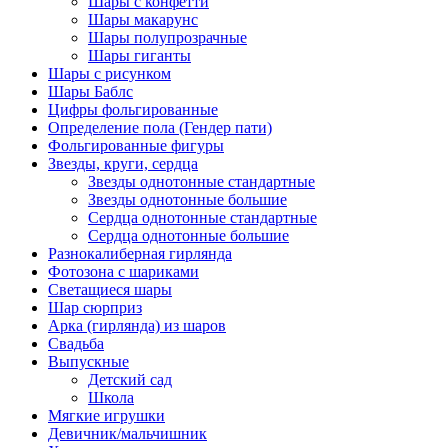
Шары с конфетти
Шары макарунс
Шары полупрозрачные
Шары гиганты
Шары с рисунком
Шары Баблс
Цифры фольгированные
Определение пола (Гендер пати)
Фольгированные фигуры
Звезды, круги, сердца
Звезды однотонные стандартные
Звезды однотонные большие
Сердца однотонные стандартные
Сердца однотонные большие
Разнокалиберная гирлянда
Фотозона с шариками
Светащиеся шары
Шар сюрприз
Арка (гирлянда) из шаров
Свадьба
Выпускные
Детский сад
Школа
Мягкие игрушки
Девичник/мальчишник