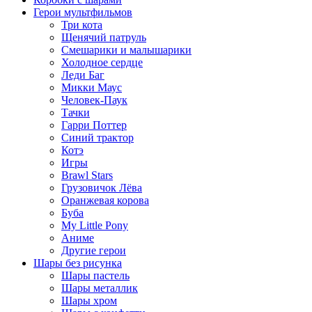
Герои мультфильмов
Три кота
Щенячий патруль
Смешарики и малышарики
Холодное сердце
Леди Баг
Микки Маус
Человек-Паук
Тачки
Гарри Поттер
Синий трактор
Котэ
Игры
Brawl Stars
Грузовичок Лёва
Оранжевая корова
Буба
My Little Pony
Аниме
Другие герои
Шары без рисунка
Шары пастель
Шары металлик
Шары хром