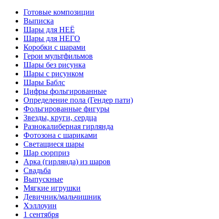
Готовые композиции
Выписка
Шары для НЕЁ
Шары для НЕГО
Коробки с шарами
Герои мультфильмов
Шары без рисунка
Шары с рисунком
Шары Баблс
Цифры фольгированные
Определение пола (Гендер пати)
Фольгированные фигуры
Звезды, круги, сердца
Разнокалиберная гирлянда
Фотозона с шариками
Светащиеся шары
Шар сюрприз
Арка (гирлянда) из шаров
Свадьба
Выпускные
Мягкие игрушки
Девичник/мальчишник
Хэллоуин
1 сентября