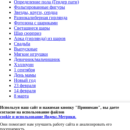
Определение пола (Гендер пати)
Фольгированные фигуры
Звезды, круги, сердца
Разнокалиберная гирлянда
Фотозона с шариками
Светащиеся шары
Шар сюрприз
Арка (гирлянда) из шаров
Свадьба
Выпускные
Мягкие игрушки
Девичник/мальчишник
Хэллоуин
1 сентября
День мамы
Новый год
23 февраля
14 февраля
8 марта
Владимир, ул Мира 15B
Используя наш сайт и нажимая кнопку "Принимаю", вы даете
Заказать шары по телефону
согласие на использование файлов
+7 929 028 98 44
+7 904 597 30 19
cookie и использование Яндекс.Метрики.
Заказать
Они помогают нам улучшить работу сайта и анализировать его
обратный звонок
посещаемость.