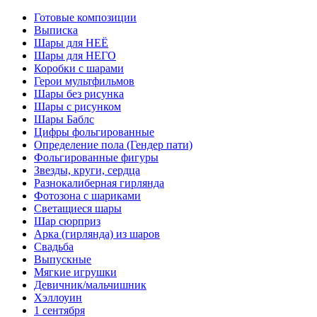
Готовые композиции
Выписка
Шары для НЕЁ
Шары для НЕГО
Коробки с шарами
Герои мультфильмов
Шары без рисунка
Шары с рисунком
Шары Баблс
Цифры фольгированные
Определение пола (Гендер пати)
Фольгированные фигуры
Звезды, круги, сердца
Разнокалиберная гирлянда
Фотозона с шариками
Светащиеся шары
Шар сюрприз
Арка (гирлянда) из шаров
Свадьба
Выпускные
Мягкие игрушки
Девичник/мальчишник
Хэллоуин
1 сентября