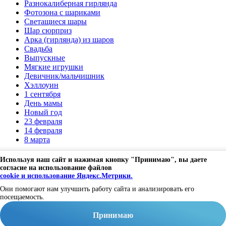
Разнокалиберная гирлянда
Фотозона с шариками
Светащиеся шары
Шар сюрприз
Арка (гирлянда) из шаров
Свадьба
Выпускные
Мягкие игрушки
Девичник/мальчишник
Хэллоуин
1 сентября
День мамы
Новый год
23 февраля
14 февраля
8 марта
Владимир, ул Мира 15B
Используя наш сайт и нажимая кнопку "Принимаю", вы даете
Заказать шары по телефону
согласие на использование файлов
+7 929 028 98 44
+7 904 597 30 19
cookie и использование Яндекс.Метрики.
Заказать
Они помогают нам улучшить работу сайта и анализировать его
обратный звонок
посещаемость.
Copyright © 2022
Не является публичной офертой.
Заказать звонок
Принимаю
Я