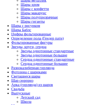
Шары металлик
Шары хром
Шары с конфетти
Шары макарунс
Шары полупрозрачные
Шары гиганты
Шары с рисунком
Шары Баблс
Цифры фольгированные
Определение пола (Гендер пати)
Фольгированные фигуры
Звезды, круги, сердца
Звезды однотонные стандартные
Звезды однотонные большие
Сердца однотонные стандартные
Сердца однотонные большие
Разнокалиберная гирлянда
Фотозона с шариками
Светащиеся шары
Шар сюрприз
Арка (гирлянда) из шаров
Свадьба
Выпускные
Детский сад
Школа