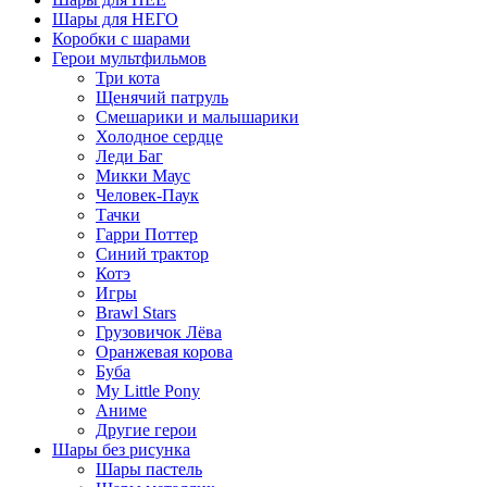
Шары для НЕГО
Коробки с шарами
Герои мультфильмов
Три кота
Щенячий патруль
Смешарики и малышарики
Холодное сердце
Леди Баг
Микки Маус
Человек-Паук
Тачки
Гарри Поттер
Синий трактор
Котэ
Игры
Brawl Stars
Грузовичок Лёва
Оранжевая корова
Буба
My Little Pony
Аниме
Другие герои
Шары без рисунка
Шары пастель