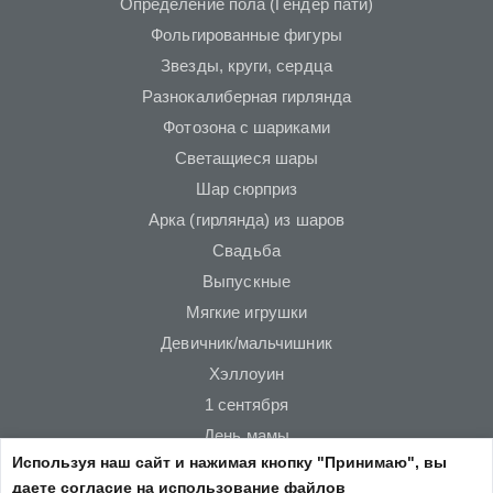
Определение пола (Гендер пати)
Фольгированные фигуры
Звезды, круги, сердца
Разнокалиберная гирлянда
Фотозона с шариками
Светащиеся шары
Шар сюрприз
Арка (гирлянда) из шаров
Свадьба
Выпускные
Мягкие игрушки
Девичник/мальчишник
Хэллоуин
1 сентября
День мамы
Используя наш сайт и нажимая кнопку "Принимаю", вы
Новый год
даете согласие на использование файлов