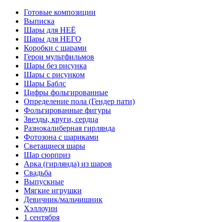
Готовые композиции
Выписка
Шары для НЕЁ
Шары для НЕГО
Коробки с шарами
Герои мультфильмов
Шары без рисунка
Шары с рисунком
Шары Баблс
Цифры фольгированные
Определение пола (Гендер пати)
Фольгированные фигуры
Звезды, круги, сердца
Разнокалиберная гирлянда
Фотозона с шариками
Светащиеся шары
Шар сюрприз
Арка (гирлянда) из шаров
Свадьба
Выпускные
Мягкие игрушки
Девичник/мальчишник
Хэллоуин
1 сентября