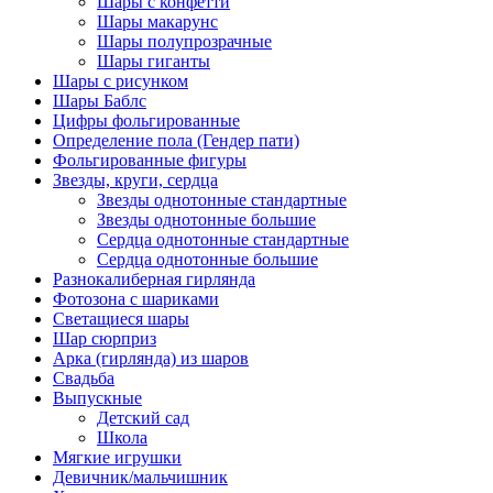
Шары с конфетти
Шары макарунс
Шары полупрозрачные
Шары гиганты
Шары с рисунком
Шары Баблс
Цифры фольгированные
Определение пола (Гендер пати)
Фольгированные фигуры
Звезды, круги, сердца
Звезды однотонные стандартные
Звезды однотонные большие
Сердца однотонные стандартные
Сердца однотонные большие
Разнокалиберная гирлянда
Фотозона с шариками
Светащиеся шары
Шар сюрприз
Арка (гирлянда) из шаров
Свадьба
Выпускные
Детский сад
Школа
Мягкие игрушки
Девичник/мальчишник