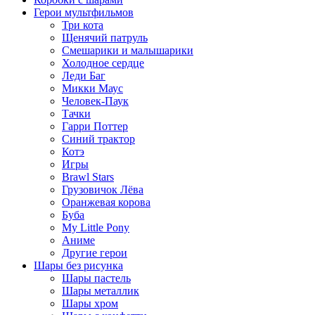
Герои мультфильмов
Три кота
Щенячий патруль
Смешарики и малышарики
Холодное сердце
Леди Баг
Микки Маус
Человек-Паук
Тачки
Гарри Поттер
Синий трактор
Котэ
Игры
Brawl Stars
Грузовичок Лёва
Оранжевая корова
Буба
My Little Pony
Аниме
Другие герои
Шары без рисунка
Шары пастель
Шары металлик
Шары хром