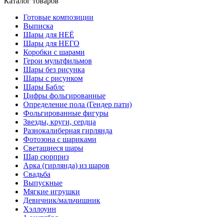
Каталог товаров
Готовые композиции
Выписка
Шары для НЕЁ
Шары для НЕГО
Коробки с шарами
Герои мультфильмов
Шары без рисунка
Шары с рисунком
Шары Баблс
Цифры фольгированные
Определение пола (Гендер пати)
Фольгированные фигуры
Звезды, круги, сердца
Разнокалиберная гирлянда
Фотозона с шариками
Светащиеся шары
Шар сюрприз
Арка (гирлянда) из шаров
Свадьба
Выпускные
Мягкие игрушки
Девичник/мальчишник
Хэллоуин