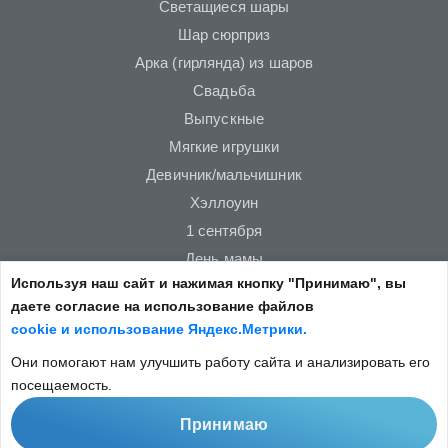
Светащиеся шары
Шар сюрприз
Арка (гирлянда) из шаров
Свадьба
Выпускные
Мягкие игрушки
Девичник/мальчишник
Хэллоуин
1 сентября
День мамы
Используя наш сайт и нажимая кнопку "Принимаю", вы
Новый год
даете согласие на использование файлов
23 февраля
cookie и использование Яндекс.Метрики.
14 февраля
Они помогают нам улучшить работу сайта и анализировать его
8 марта
посещаемость.
Принимаю
Copyright © 2022
Не является публичной офертой.