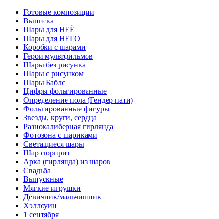
Готовые композиции
Выписка
Шары для НЕЁ
Шары для НЕГО
Коробки с шарами
Герои мультфильмов
Шары без рисунка
Шары с рисунком
Шары Баблс
Цифры фольгированные
Определение пола (Гендер пати)
Фольгированные фигуры
Звезды, круги, сердца
Разнокалиберная гирлянда
Фотозона с шариками
Светащиеся шары
Шар сюрприз
Арка (гирлянда) из шаров
Свадьба
Выпускные
Мягкие игрушки
Девичник/мальчишник
Хэллоуин
1 сентября