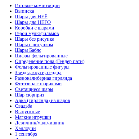
Готовые композиции
Выписка
Шары для НЕЁ
Шары для НЕГО
Коробки с шарами
Герои мультфильмов
Шары без рисунка
Шары с рисунком
Шары Баблс
Цифры фольгированные
Определение пола (Гендер пати)
Фольгированные фигуры
Звезды, круги, сердца
Разнокалиберная гирлянда
Фотозона с шариками
Светащиеся шары
Шар сюрприз
Арка (гирлянда) из шаров
Свадьба
Выпускные
Мягкие игрушки
Девичник/мальчишник
Хэллоуин
1 сентября