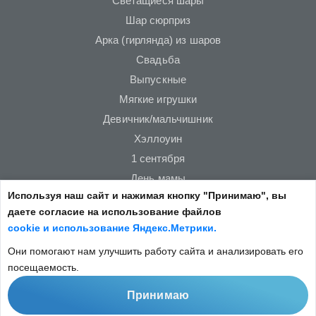
Светащиеся шары
Шар сюрприз
Арка (гирлянда) из шаров
Свадьба
Выпускные
Мягкие игрушки
Девичник/мальчишник
Хэллоуин
1 сентября
День мамы
Используя наш сайт и нажимая кнопку "Принимаю", вы
Новый год
даете согласие на использование файлов
23 февраля
cookie и использование Яндекс.Метрики.
14 февраля
Они помогают нам улучшить работу сайта и анализировать его
8 марта
посещаемость.
Принимаю
Copyright © 2022
Не является публичной офертой.