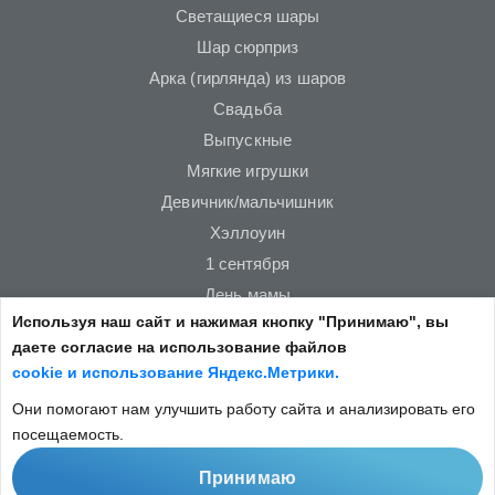
Светащиеся шары
Шар сюрприз
Арка (гирлянда) из шаров
Свадьба
Выпускные
Мягкие игрушки
Девичник/мальчишник
Хэллоуин
1 сентября
День мамы
Используя наш сайт и нажимая кнопку "Принимаю", вы
Новый год
даете согласие на использование файлов
23 февраля
cookie и использование Яндекс.Метрики.
14 февраля
Они помогают нам улучшить работу сайта и анализировать его
8 марта
посещаемость.
Принимаю
Copyright © 2022
Не является публичной офертой.